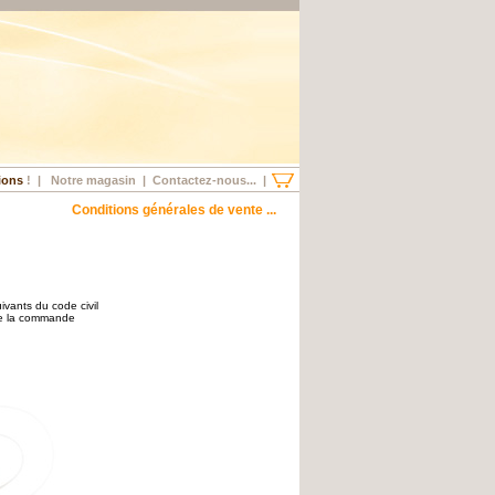
ions
!
|
Notre magasin
|
Contactez-nous...
|
Conditions générales de vente ...
ivants du code civil
 de la commande