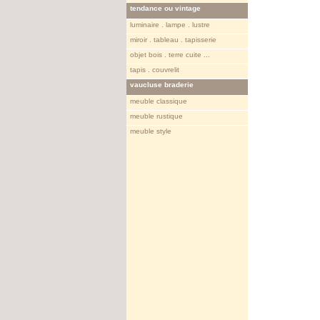
tendance ou vintage
luminaire . lampe . lustre
miroir . tableau . tapisserie
objet bois . terre cuite ...
tapis . couvrelit
vaucluse braderie
meuble classique
meuble rustique
meuble style