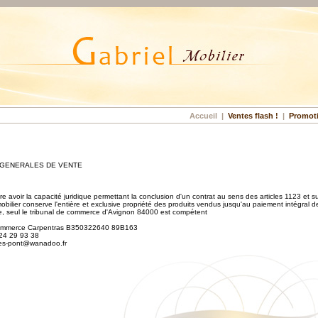
Accueil
|
Ventes flash !
|
Promot
 GENERALES DE VENTE
are avoir la capacité juridique permettant la conclusion d'un contrat au sens des articles 1123 et su
obilier conserve l'entière et exclusive propriété des produits vendus jusqu'au paiement intégral
ge, seul le tribunal de commerce d'Avignon 84000 est compétent
commerce Carpentras B350322640 89B163
24 29 93 38
les-pont@wanadoo.fr