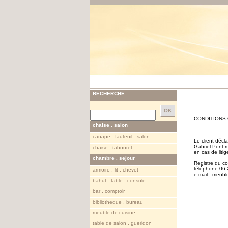
RECHERCHE ...
CONDITIONS
chaise . salon
canape . fauteuil . salon
Le client décl
Gabriel Pont m
chaise . tabouret
en cas de liti
chambre . sejour
Registre du 
téléphone 06 
armoire . lit . chevet
e-mail : meub
bahut . table . console ...
bar . comptoir
bibliotheque . bureau
meuble de cuisine
table de salon . gueridon