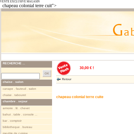
VENTE EXCLUSIVE MAGASIN
chapeau colonial terre cuit">
RECHERCHE ...
30,00 € !
Retour
chaise . salon
canape . fauteuil . salon
chaise . tabouret
chapeau colonial terre cuite
chambre . sejour
armoire . lit . chevet
bahut . table . console ...
bar . comptoir
bibliotheque . bureau
meuble de cuisine