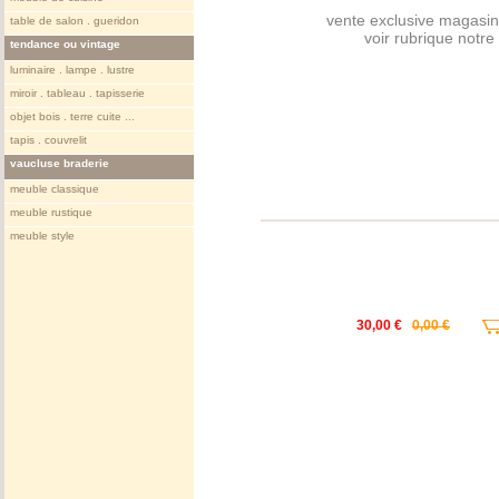
vente exclusive magasin
table de salon . gueridon
voir rubrique notr
tendance ou vintage
luminaire . lampe . lustre
miroir . tableau . tapisserie
objet bois . terre cuite ...
tapis . couvrelit
vaucluse braderie
meuble classique
meuble rustique
meuble style
30,00 €
0,00 €