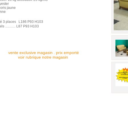
yester
loris jaune
enne
é 3 places L186 P93 H103
ls ............ L87 P93 H103
vente exclusive magasin . prix emporté
voir rubrique notre magasin