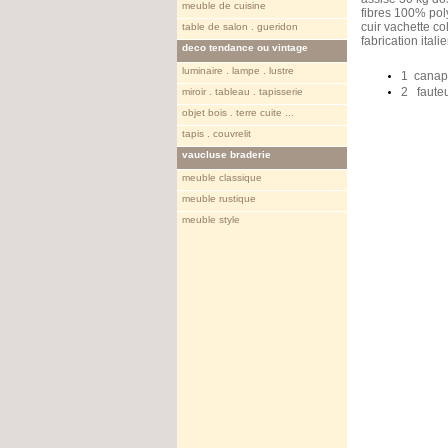
meuble de cuisine
fibres 100% pol
cuir vachette co
table de salon . gueridon
fabrication itali
deco tendance ou vintage
luminaire . lampe . lustre
1 canap
2 fauteui
miroir . tableau . tapisserie
objet bois . terre cuite ...
tapis . couvrelit
vaucluse braderie
meuble classique
meuble rustique
meuble style