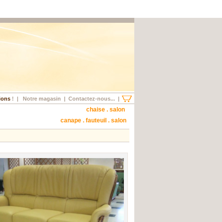
ions
!
|
Notre magasin
|
Contactez-nous...
|
chaise . salon
canape . fauteuil . salon