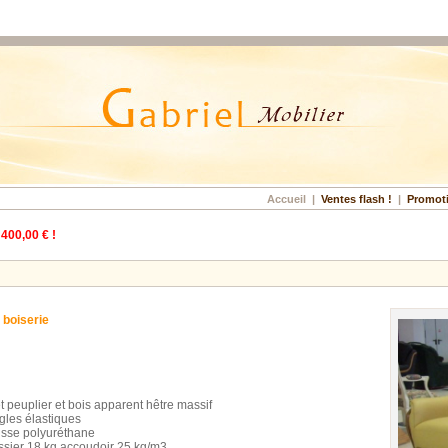
Accueil
|
Ventes flash !
|
Promot
 400,00 € !
 boiserie
et peuplier et bois apparent hêtre massif
les élastiques
sse polyuréthane
ssier 18 kg accoudoir 25 kg/m3