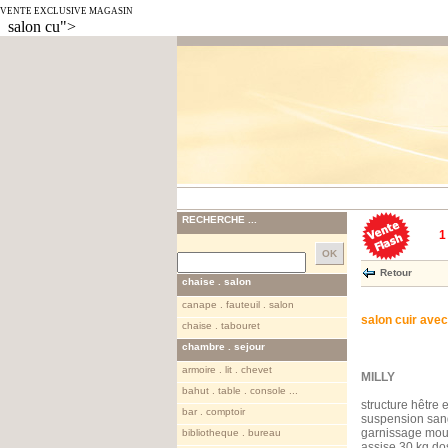
VENTE EXCLUSIVE MAGASIN
salon cu">
RECHERCHE ...
1
Retour
chaise . salon
canape . fauteuil . salon
salon cuir avec
chaise . tabouret
chambre . sejour
armoire . lit . chevet
MILLY
bahut . table . console ...
structure hêtre 
bar . comptoir
suspension sang
garnissage mou
bibliotheque . bureau
assise 30 kg do