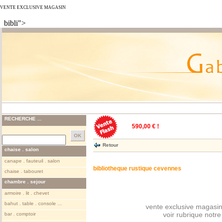
VENTE EXCLUSIVE MAGASIN
bibli">
RECHERCHE ...
590,00 € !
Retour
chaise . salon
canape . fauteuil . salon
bibliotheque rustique cevennes
chaise . tabouret
chambre . sejour
armoire . lit . chevet
bahut . table . console ...
vente exclusive magasin
voir rubrique notr
bar . comptoir