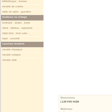
bibliotheque . bureau
meuble de cuisine
table de salon . gueridon
tendance ou vintage
luminaire . lampe . lustre
miroir . tableau . tapisserie
objet bois . terre cuite ...
tapis . couvrelit
vaucluse braderie
meuble classique
meuble rustique
meuble style
Dimensions
L139 P40 H189
Matériaux