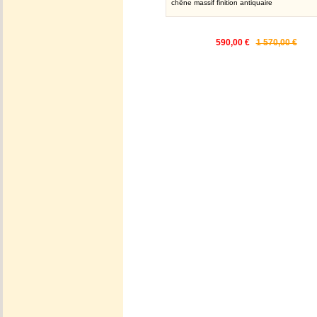
chêne massif finition antiquaire
590,00 €
1 570,00 €