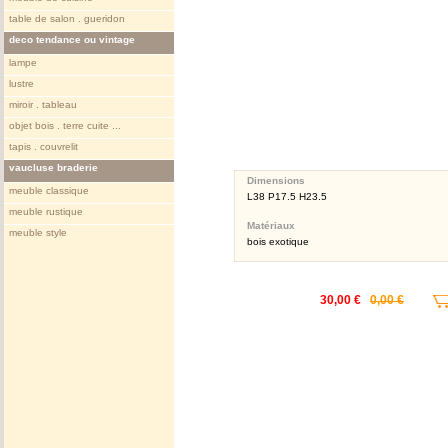
table de salon . gueridon
deco tendance ou vintage
lampe
lustre
miroir . tableau
objet bois . terre cuite ...
tapis . couvrelit
vaucluse braderie
Dimensions
meuble classique
L38 P17.5 H23.5
meuble rustique
Matériaux
meuble style
bois exotique
30,00 €
0,00 €