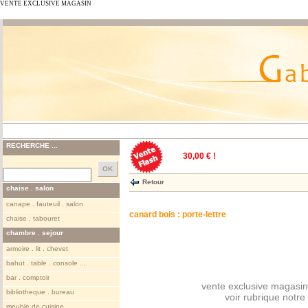
VENTE EXCLUSIVE MAGASIN
RECHERCHE ...
30,00 € !
Retour
chaise . salon
canape . fauteuil . salon
canard bois : porte-lettre
chaise . tabouret
chambre . sejour
armoire . lit . chevet
bahut . table . console ...
bar . comptoir
vente exclusive magasin
bibliotheque . bureau
voir rubrique notr
meuble de cuisine