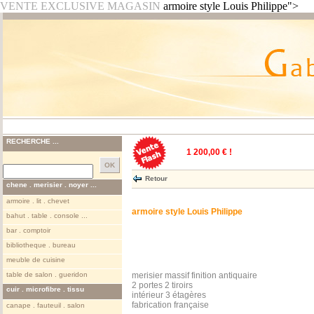
VENTE EXCLUSIVE MAGASIN
armoire style Louis Philippe">
RECHERCHE ...
1 200,00 € !
Retour
chene . merisier . noyer ...
armoire . lit . chevet
armoire style Louis Philippe
bahut . table . console ...
bar . comptoir
bibliotheque . bureau
meuble de cuisine
table de salon . gueridon
merisier massif finition antiquaire
2 portes 2 tiroirs
cuir . microfibre . tissu
intérieur 3 étagères
fabrication française
canape . fauteuil . salon