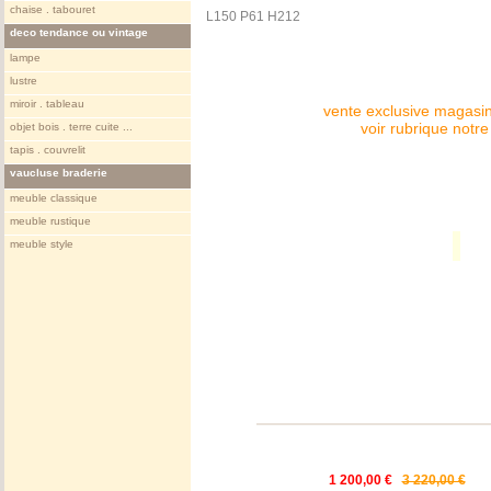
chaise . tabouret
L150 P61 H212
deco tendance ou vintage
lampe
lustre
miroir . tableau
vente exclusive magasin
voir rubrique notr
objet bois . terre cuite ...
tapis . couvrelit
vaucluse braderie
meuble classique
meuble rustique
meuble style
1 200,00 €
3 220,00 €