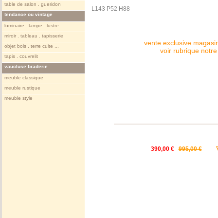
table de salon . gueridon
L143 P52 H88
tendance ou vintage
luminaire . lampe . lustre
miroir . tableau . tapisserie
vente exclusive magasin
objet bois . terre cuite ...
voir rubrique notr
tapis . couvrelit
vaucluse braderie
meuble classique
meuble rustique
meuble style
390,00 €
995,00 €