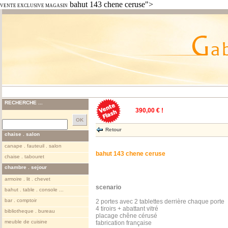
bahut 143 chene ceruse">
VENTE EXCLUSIVE MAGASIN
RECHERCHE ...
390,00 € !
Retour
chaise . salon
canape . fauteuil . salon
bahut 143 chene ceruse
chaise . tabouret
chambre . sejour
armoire . lit . chevet
scenario
bahut . table . console ...
bar . comptoir
2 portes avec 2 tablettes derrière chaque porte
4 tiroirs + abattant vitré
bibliotheque . bureau
placage chêne cérusé
meuble de cuisine
fabrication française