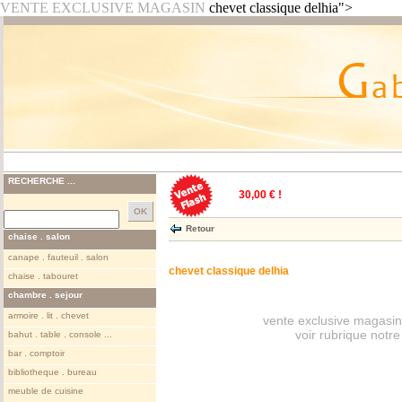
VENTE EXCLUSIVE MAGASIN
chevet classique delhia">
RECHERCHE ...
30,00 € !
Retour
chaise . salon
canape . fauteuil . salon
chevet classique delhia
chaise . tabouret
chambre . sejour
armoire . lit . chevet
vente exclusive magasin
voir rubrique notr
bahut . table . console ...
bar . comptoir
bibliotheque . bureau
meuble de cuisine