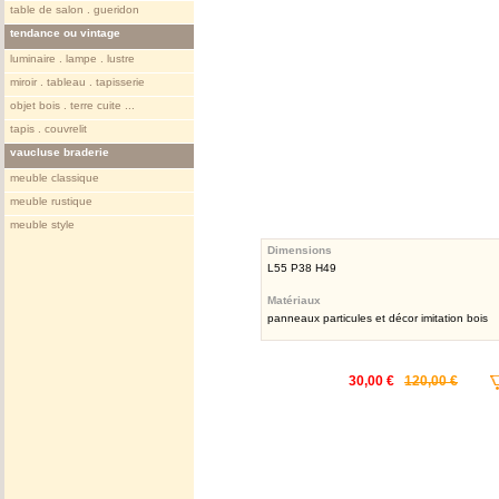
table de salon . gueridon
tendance ou vintage
luminaire . lampe . lustre
miroir . tableau . tapisserie
objet bois . terre cuite ...
tapis . couvrelit
vaucluse braderie
meuble classique
meuble rustique
meuble style
Dimensions
L55 P38 H49
Matériaux
panneaux particules et décor imitation bois
30,00 €
120,00 €