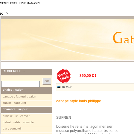
VENTE EXCLUSIVE MAGASIN
&">
RECHERCHE ...
390,00 € !
Retour
chaise . salon
canape . fauteuil . salon
canape style louis philippe
chaise . tabouret
chambre . sejour
armoire . lit . chevet
SUFREN
bahut . table . console ...
boiserie hêtre teinté façon merisier
bar . comptoir
mousse polyuréthane haute résilience