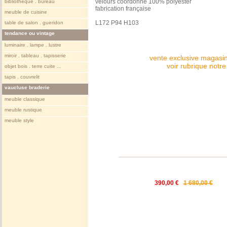
velours coordonné 100% polyester
bibliotheque . bureau
fabrication française
meuble de cuisine
L172 P94 H103
table de salon . gueridon
tendance ou vintage
luminaire . lampe . lustre
miroir . tableau . tapisserie
vente exclusive magasin
voir rubrique notr
objet bois . terre cuite ...
tapis . couvrelit
vaucluse braderie
meuble classique
meuble rustique
meuble style
390,00 €
1 680,00 €