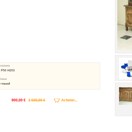
nsions
 P50 H203
riaux
 massif
900,00 €
3 500,00 €
Acheter...