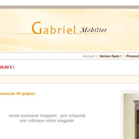
Accueil
|
Ventes flash !
|
Promot
00,00 € !
rovencale 4P grignan
vente exclusive magasin . prix emporté
voir rubrique notre magasin