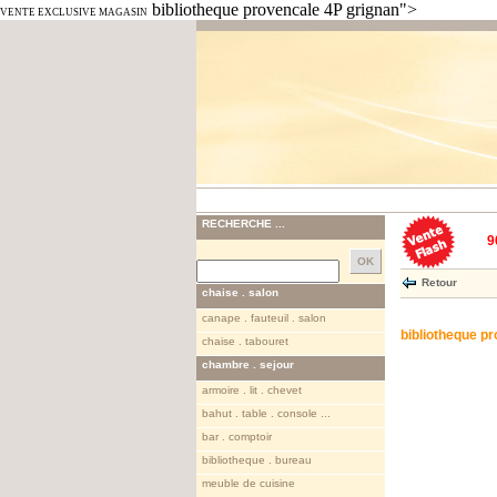
bibliotheque provencale 4P grignan">
VENTE EXCLUSIVE MAGASIN
RECHERCHE ...
9
Retour
chaise . salon
canape . fauteuil . salon
bibliotheque p
chaise . tabouret
chambre . sejour
armoire . lit . chevet
bahut . table . console ...
bar . comptoir
bibliotheque . bureau
meuble de cuisine