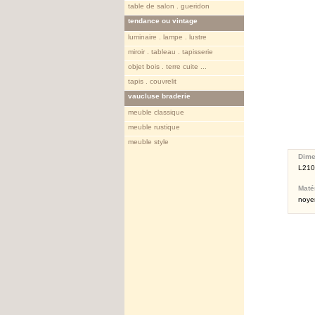
table de salon . gueridon
tendance ou vintage
luminaire . lampe . lustre
miroir . tableau . tapisserie
objet bois . terre cuite ...
tapis . couvrelit
vaucluse braderie
meuble classique
meuble rustique
meuble style
Dime
L210
Maté
noyer