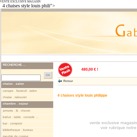
VENTE EXCLUSIVE MAGASIN
4 chaises style louis phili">
RECHERCHE ...
480,00 € !
Retour
chaise . salon
canape . fauteuil . salon
4 chaises style louis philippe
chaise . tabouret
chambre . sejour
armoire . lit . chevet
bahut . table . console ...
vente exclusive magasin
bar . comptoir
voir rubrique notr
bibliotheque . bureau
meuble de cuisine