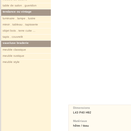
table de salon . gueridon
tendance ou vintage
luminaire . lampe . lustre
miroir . tableau . tapisserie
objet bois . terre cuite ...
tapis . couvrelit
vaucluse braderie
meuble classique
meuble rustique
meuble style
Dimensions
L43 P40 H92
Matériaux
hêtre / tissu