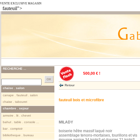
VENTE EXCLUSIVE MAGASIN
fauteuil">
RECHERCHE ...
500,00 € !
Retour
chaise . salon
canape . fauteuil . salon
fauteuil bois et microfibre
chaise . tabouret
chambre . sejour
armoire . lit . chevet
MILADY
bahut . table . console ...
bar . comptoir
boiserie hêtre massif laqué noir
assemblage tenons-mortaises, tourillons et vis
bibliotheque . bureau
mousse assise 34 kg/m3 et dossier 21 kg/m3