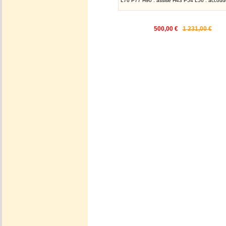
L76 P77 H90 . assise H43 P54 L56 . accoud
500,00 €
1 231,00 €