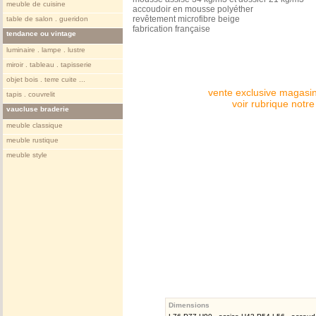
meuble de cuisine
accoudoir en mousse polyéther
revêtement microfibre beige
table de salon . gueridon
fabrication française
tendance ou vintage
luminaire . lampe . lustre
miroir . tableau . tapisserie
objet bois . terre cuite ...
vente exclusive magasin
tapis . couvrelit
voir rubrique notr
vaucluse braderie
meuble classique
meuble rustique
meuble style
Dimensions