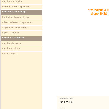
meuble de cuisine
table de salon . gueridon
prix indiqué à l'
tendance ou vintage
disponibilité 
luminaire . lampe . lustre
miroir . tableau . tapisserie
objet bois . terre cuite ...
tapis . couvrelit
vaucluse braderie
meuble classique
meuble rustique
meuble style
Dimensions
L50 P35 H61