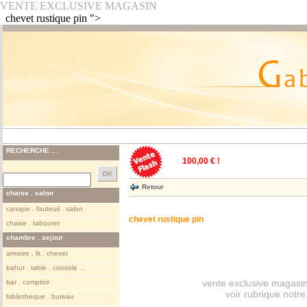
VENTE EXCLUSIVE MAGASIN
chevet rustique pin ">
RECHERCHE ...
100,00 € !
Retour
chaise . salon
canape . fauteuil . salon
chevet rustique pin
chaise . tabouret
chambre . sejour
armoire . lit . chevet
bahut . table . console ...
vente exclusive magasin
bar . comptoir
voir rubrique notr
bibliotheque . bureau