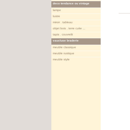
deco tendance ou vintage
lampe
lustre
miroir . tableau
objet bois . terre cuite ...
tapis . couvrelit
vaucluse braderie
meuble classique
meuble rustique
meuble style