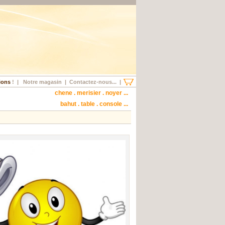
ions
!
|
Notre magasin
|
Contactez-nous...
|
chene . merisier . noyer ...
bahut . table . console ...