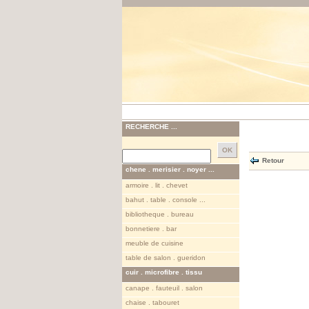
RECHERCHE ...
Retour
chene . merisier . noyer ...
armoire . lit . chevet
bahut . table . console ...
bibliotheque . bureau
bonnetiere . bar
meuble de cuisine
table de salon . gueridon
cuir . microfibre . tissu
canape . fauteuil . salon
chaise . tabouret