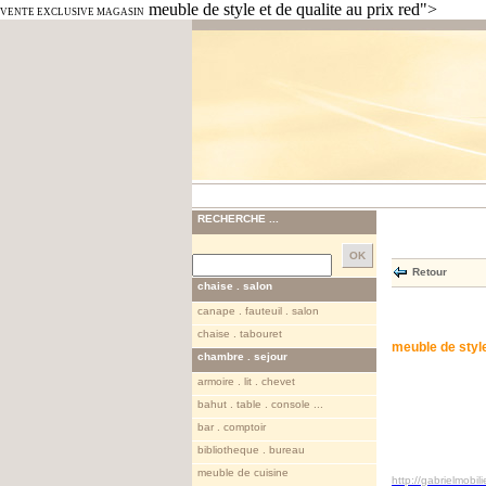
meuble de style et de qualite au prix red">
VENTE EXCLUSIVE MAGASIN
RECHERCHE ...
Retour
chaise . salon
canape . fauteuil . salon
chaise . tabouret
meuble de style
chambre . sejour
armoire . lit . chevet
bahut . table . console ...
bar . comptoir
bibliotheque . bureau
meuble de cuisine
http://gabrielmob