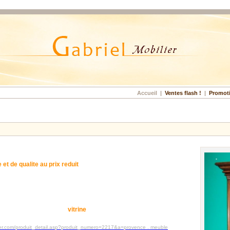
Accueil
|
Ventes flash !
|
Promot
 et de qualite au prix reduit
vitrine
ilier.com/produit_detail.asp?produit_numero=2217&a=provence . meuble