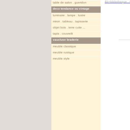
&b=bibliotheque . 
table de salon . gueridon
deco tendance ou vintage
luminaire . lampe . lustre
miroir . tableau . tapisserie
objet bois . terre cuite ...
tapis . couvrelit
vaucluse braderie
meuble classique
meuble rustique
meuble style