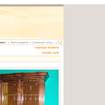
ions
!
|
Notre magasin
|
Contactez-nous...
|
vaucluse braderie
meuble style