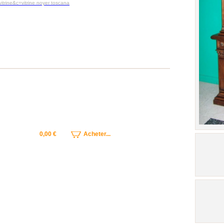
vitrine&c=vitrine noyer toscana
0,00 €
Acheter...