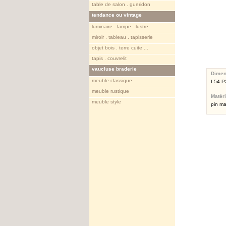
table de salon . gueridon
tendance ou vintage
luminaire . lampe . lustre
miroir . tableau . tapisserie
objet bois . terre cuite ...
tapis . couvrelit
vaucluse braderie
Dimen
meuble classique
L54 P
meuble rustique
Matér
meuble style
pin mas