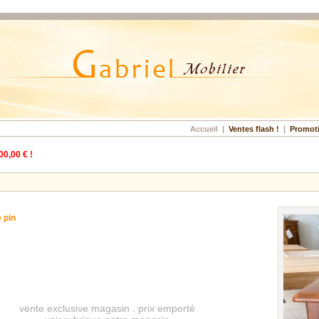
Accueil
|
Ventes flash !
|
Promot
00,00 € !
 pin
vente exclusive magasin . prix emporté