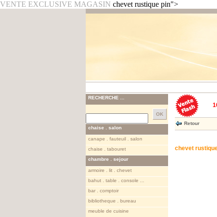
VENTE EXCLUSIVE MAGASIN
chevet rustique pin">
RECHERCHE ...
1
Retour
chaise . salon
canape . fauteuil . salon
chevet rustique
chaise . tabouret
chambre . sejour
armoire . lit . chevet
bahut . table . console ...
bar . comptoir
bibliotheque . bureau
meuble de cuisine