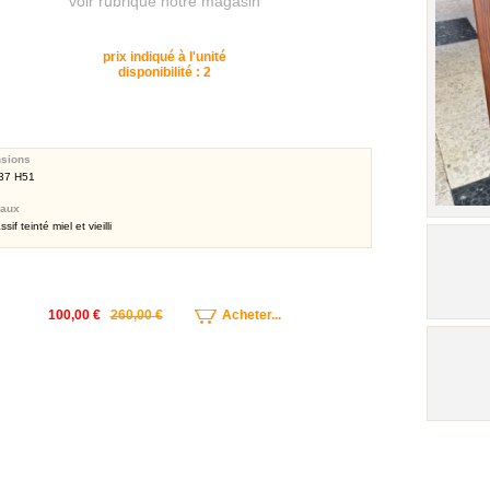
voir rubrique notre magasin
prix indiqué à l'unité
disponibilité : 2
sions
37 H51
iaux
sif teinté miel et vieilli
100,00 €
260,00 €
Acheter...