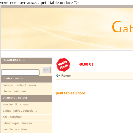
petit tableau dore ">
VENTE EXCLUSIVE MAGASIN
RECHERCHE ...
40,00 € !
Retour
chaise . salon
canape . fauteuil . salon
chaise . tabouret
petit tableau dore
chambre . sejour
armoire . lit . chevet
bahut . table . console ...
bar . comptoir
bibliotheque . bureau
meuble de cuisine