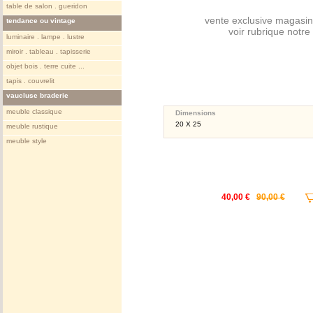
table de salon . gueridon
vente exclusive magasin
tendance ou vintage
voir rubrique notr
luminaire . lampe . lustre
miroir . tableau . tapisserie
objet bois . terre cuite ...
tapis . couvrelit
vaucluse braderie
meuble classique
Dimensions
20 X 25
meuble rustique
meuble style
40,00 €
90,00 €