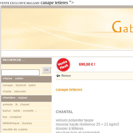
canape tetieres ">
VENTE EXCLUSIVE MAGASIN
RECHERCHE ...
690,00 € !
Retour
chaise . salon
canape . fauteuil . salon
canape tetieres
chaise . tabouret
chambre . sejour
armoire . lit . chevet
bahut . table . console ...
CHANTAL
bar . comptoir
velours polyester taupe
bibliotheque . bureau
mousse haute résilience 25 + 21 kg/m3
dossier à têtières
meuble de cuisine
structure bois et aggloméré