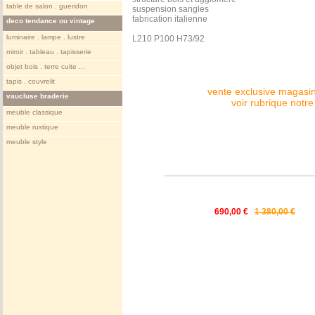
table de salon . gueridon
suspension sangles
fabrication italienne
deco tendance ou vintage
luminaire . lampe . lustre
L210 P100 H73/92
miroir . tableau . tapisserie
objet bois . terre cuite ...
tapis . couvrelit
vente exclusive magasin
vaucluse braderie
voir rubrique notr
meuble classique
meuble rustique
meuble style
690,00 €
1 380,00 €