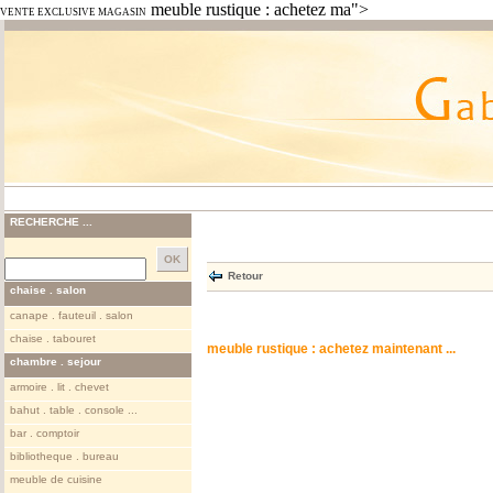
meuble rustique : achetez ma">
VENTE EXCLUSIVE MAGASIN
RECHERCHE ...
Retour
chaise . salon
canape . fauteuil . salon
chaise . tabouret
meuble rustique : achetez maintenant ...
chambre . sejour
armoire . lit . chevet
bahut . table . console ...
bar . comptoir
bibliotheque . bureau
meuble de cuisine