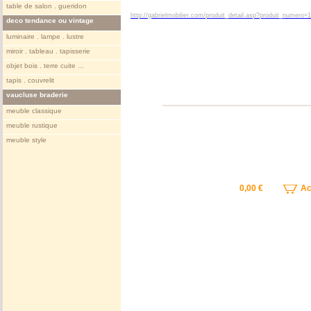
table de salon . gueridon
http://gabrielmobilier.com/produit_detail.asp?produit_nu
deco tendance ou vintage
luminaire . lampe . lustre
miroir . tableau . tapisserie
objet bois . terre cuite ...
tapis . couvrelit
vaucluse braderie
meuble classique
meuble rustique
meuble style
0,00 €
Ach