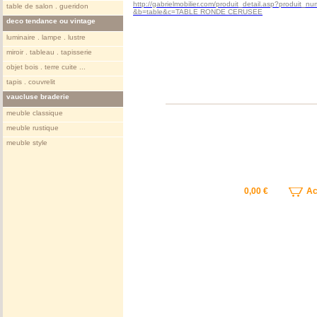
http://gabrielmobilier.com/produit_detail.asp?produit_
table de salon . gueridon
&b=table&c=TABLE RONDE CERUSEE
deco tendance ou vintage
luminaire . lampe . lustre
miroir . tableau . tapisserie
objet bois . terre cuite ...
tapis . couvrelit
vaucluse braderie
meuble classique
meuble rustique
meuble style
0,00 €
Ach