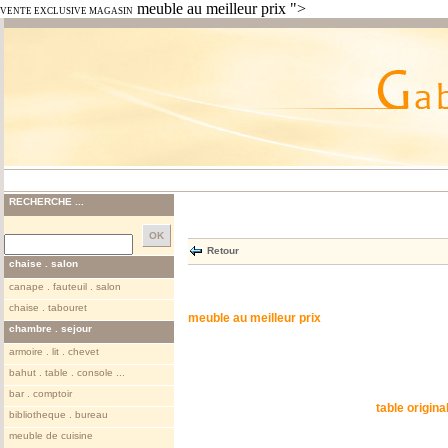
meuble au meilleur prix ">
VENTE EXCLUSIVE MAGASIN
RECHERCHE ...
Retour
chaise . salon
canape . fauteuil . salon
chaise . tabouret
meuble au meilleur prix
chambre . sejour
armoire . lit . chevet
bahut . table . console ...
bar . comptoir
table origina
bibliotheque . bureau
meuble de cuisine