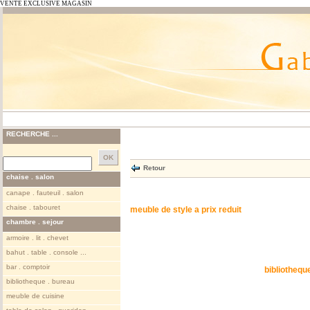
VENTE EXCLUSIVE MAGASIN
RECHERCHE ...
Retour
chaise . salon
canape . fauteuil . salon
chaise . tabouret
meuble de style a prix reduit
chambre . sejour
armoire . lit . chevet
bahut . table . console ...
bar . comptoir
bibliothequ
bibliotheque . bureau
meuble de cuisine