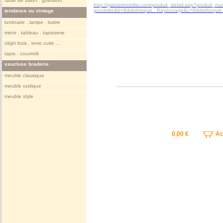
table de salon . gueridon
http://gabrielmobilier.com/produit_detail.asp?produit
proximite&b=Bibliotheque . Rayonnage&c=Bibliotheque
tendance ou vintage
luminaire . lampe . lustre
miroir . tableau . tapisserie
objet bois . terre cuite ...
tapis . couvrelit
vaucluse braderie
meuble classique
meuble rustique
meuble style
0,00 €
Ach