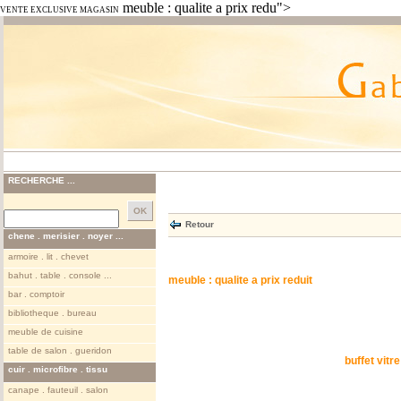
meuble : qualite a prix redu">
VENTE EXCLUSIVE MAGASIN
RECHERCHE ...
Retour
chene . merisier . noyer ...
armoire . lit . chevet
bahut . table . console ...
meuble : qualite a prix reduit
bar . comptoir
bibliotheque . bureau
meuble de cuisine
table de salon . gueridon
buffet vitre
cuir . microfibre . tissu
canape . fauteuil . salon