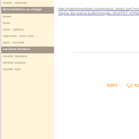
chaise . tabouret
http://gabrielmobilier.com/produit_detail.asp?
deco tendance ou vintage
Sejour &b=bahut buffet living&c=BUFFET VIT
lampe
lustre
miroir . tableau
objet bois . terre cuite ...
tapis . couvrelit
vaucluse braderie
meuble classique
meuble rustique
meuble style
0,00 €
Ach