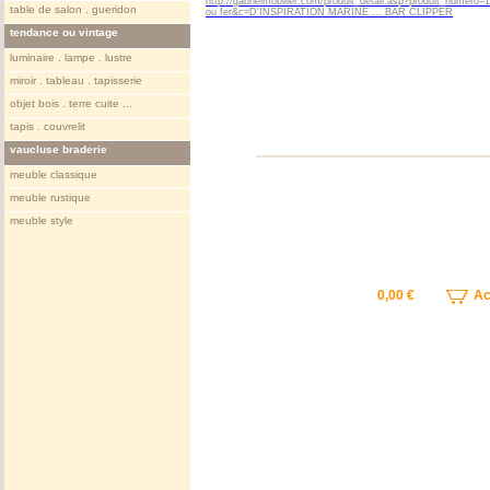
http://gabrielmobilier.com/produit_detail.asp?produit_numero
table de salon . gueridon
ou fer&c=D'INSPIRATION MARINE ... BAR CLIPPER
tendance ou vintage
luminaire . lampe . lustre
miroir . tableau . tapisserie
objet bois . terre cuite ...
tapis . couvrelit
vaucluse braderie
meuble classique
meuble rustique
meuble style
0,00 €
Ach