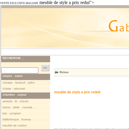
meuble de style a prix redui">
VENTE EXCLUSIVE MAGASIN
RECHERCHE ...
Retour
chaise . salon
canape . fauteuil . salon
chaise . tabouret
meuble de style a prix reduit
chambre . sejour
armoire . lit . chevet
bahut . table . console ...
bar . comptoir
bibliotheque . bureau
meuble de cuisine