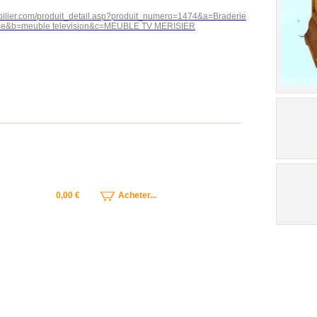
obilier.com/produit_detail.asp?produit_numero=1474&a=Braderie
use&b=meuble television&c=MEUBLE TV MERISIER
0,00 €
Acheter...