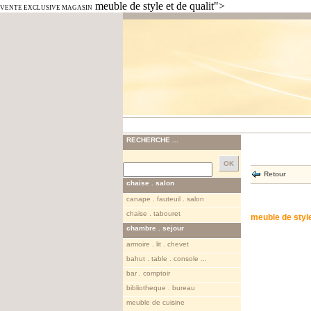
meuble de style et de qualit">
VENTE EXCLUSIVE MAGASIN
RECHERCHE ...
Retour
chaise . salon
canape . fauteuil . salon
chaise . tabouret
meuble de style
chambre . sejour
armoire . lit . chevet
bahut . table . console ...
bar . comptoir
bibliotheque . bureau
meuble de cuisine