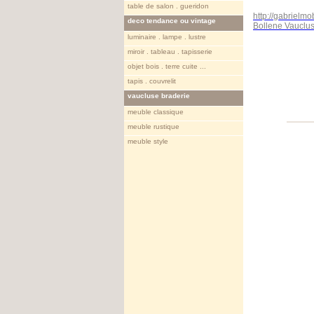
table de salon . gueridon
http://gabrielm
deco tendance ou vintage
Bollene Vaucl
luminaire . lampe . lustre
miroir . tableau . tapisserie
objet bois . terre cuite ...
tapis . couvrelit
vaucluse braderie
meuble classique
meuble rustique
meuble style