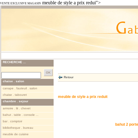
meuble de style a prix redui">
VENTE EXCLUSIVE MAGASIN
RECHERCHE ...
Retour
chaise . salon
canape . fauteuil . salon
chaise . tabouret
meuble de style a prix reduit
chambre . sejour
armoire . lit . chevet
bahut . table . console ...
bar . comptoir
bahut 2 port
bibliotheque . bureau
meuble de cuisine