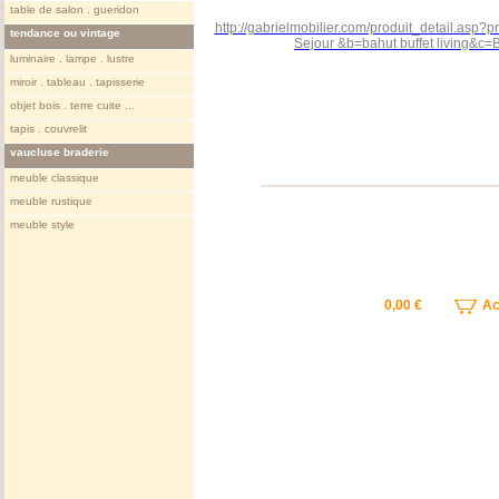
table de salon . gueridon
http://gabrielmobilier.com/produit_detail.asp
tendance ou vintage
Sejour &b=bahut buffet living&
luminaire . lampe . lustre
miroir . tableau . tapisserie
objet bois . terre cuite ...
tapis . couvrelit
vaucluse braderie
meuble classique
meuble rustique
meuble style
0,00 €
Ach