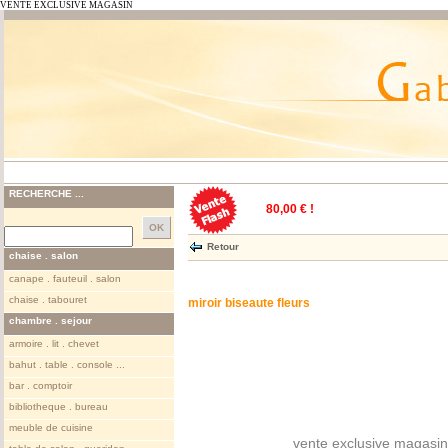
VENTE EXCLUSIVE MAGASIN
RECHERCHE ...
80,00 € !
Retour
chaise . salon
canape . fauteuil . salon
chaise . tabouret
miroir biseaute fleurs
chambre . sejour
armoire . lit . chevet
bahut . table . console ...
bar . comptoir
bibliotheque . bureau
meuble de cuisine
vente exclusive magasin