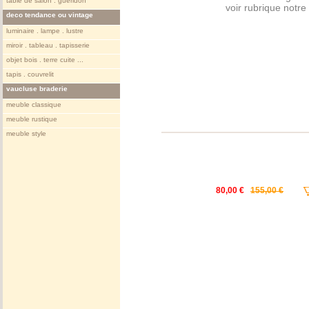
table de salon . gueridon
voir rubrique notr
deco tendance ou vintage
luminaire . lampe . lustre
miroir . tableau . tapisserie
objet bois . terre cuite ...
tapis . couvrelit
vaucluse braderie
meuble classique
meuble rustique
meuble style
80,00 €
155,00 €