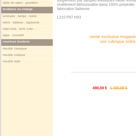
suspension par sangles élastiques haute résist
table de salon . gueridon
revêtement déhoussable daisy 100% polyester
fabrication italienne
tendance ou vintage
luminaire . lampe . lustre
L210 P97 H93
miroir . tableau . tapisserie
objet bois . terre cuite ...
tapis . couvrelit
vente exclusive magasin
voir rubrique notr
vaucluse braderie
meuble classique
meuble rustique
meuble style
490,00 €
1 350,00 €