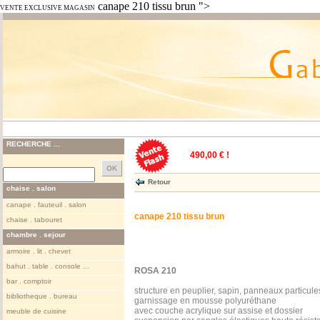
canape 210 tissu brun ">
VENTE EXCLUSIVE MAGASIN
RECHERCHE ...
490,00 € !
Retour
chaise . salon
canape . fauteuil . salon
canape 210 tissu brun
chaise . tabouret
chambre . sejour
armoire . lit . chevet
bahut . table . console ...
ROSA 210
bar . comptoir
structure en peuplier, sapin, panneaux particule
bibliotheque . bureau
garnissage en mousse polyuréthane
avec couche acrylique sur assise et dossier
meuble de cuisine