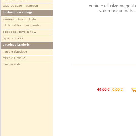
vente exclusive magasin
table de salon . gueridon
voir rubrique notr
tendance ou vintage
luminaire . lampe . lustre
miroir . tableau . tapisserie
objet bois . terre cuite ...
tapis . couvrelit
vaucluse braderie
meuble classique
meuble rustique
meuble style
40,00 €
0,00 €