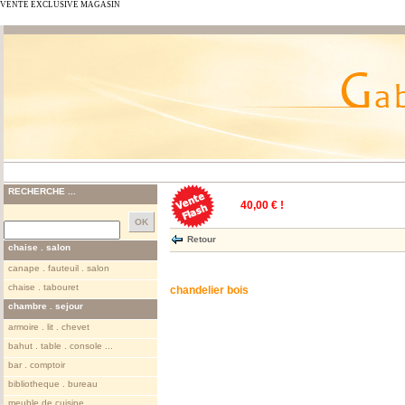
VENTE EXCLUSIVE MAGASIN
RECHERCHE ...
40,00 € !
Retour
chaise . salon
canape . fauteuil . salon
chaise . tabouret
chandelier bois
chambre . sejour
armoire . lit . chevet
bahut . table . console ...
bar . comptoir
bibliotheque . bureau
meuble de cuisine