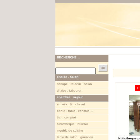
RECHERCHE ...
chaise . salon
canape . fauteuil . salon
chaise . tabouret
chambre . sejour
armoire . lit . chevet
bahut . table . console ...
bar . comptoir
bibliotheque . bureau
meuble de cuisine
table de salon . gueridon
bibliotheque 