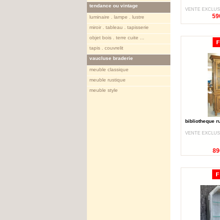
tendance ou vintage
VENTE EXCLUS
59
luminaire . lampe . lustre
miroir . tableau . tapisserie
objet bois . terre cuite ...
tapis . couvrelit
vaucluse braderie
meuble classique
meuble rustique
meuble style
bibliotheque r
VENTE EXCLUS
89