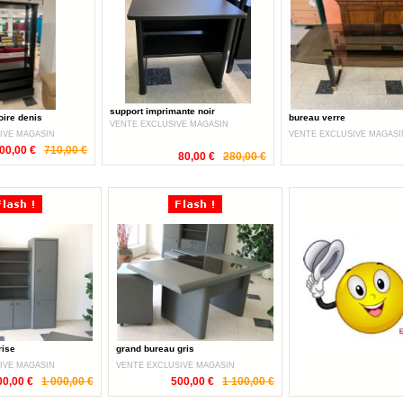
support imprimante noir
oire denis
bureau verre
VENTE EXCLUSIVE MAGASIN
IVE MAGASIN
VENTE EXCLUSIVE MAGASI
00,00 €
710,00 €
80,00 €
280,00 €
rise
grand bureau gris
IVE MAGASIN
VENTE EXCLUSIVE MAGASIN
00,00 €
1 000,00 €
500,00 €
1 100,00 €