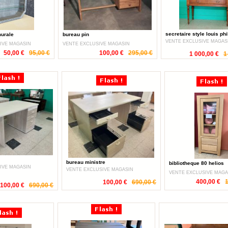
secretaire style louis phi
murale
bureau pin
VENTE EXCLUSIVE MAGAS
IVE MAGASIN
VENTE EXCLUSIVE MAGASIN
50,00 €
95,00 €
100,00 €
295,00 €
1 000,00 €
1
bureau ministre
bibliotheque 80 helios
IVE MAGASIN
VENTE EXCLUSIVE MAGASIN
VENTE EXCLUSIVE MAGA
400,00 €
1
100,00 €
690,00 €
100,00 €
690,00 €