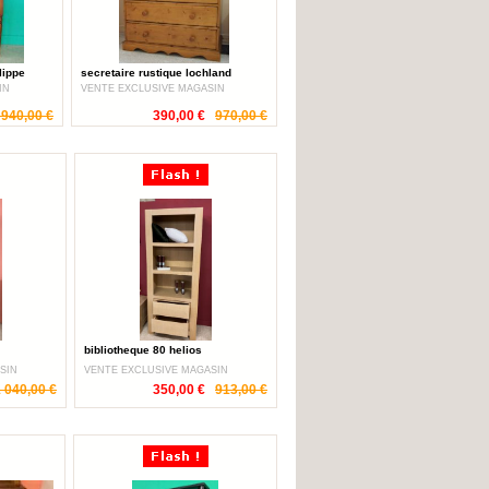
lippe
secretaire rustique lochland
IN
VENTE EXCLUSIVE MAGASIN
 940,00 €
390,00 €
970,00 €
bibliotheque 80 helios
SIN
VENTE EXCLUSIVE MAGASIN
 040,00 €
350,00 €
913,00 €