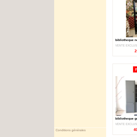
bibliotheque n
VENTE EXCLUS
2
bibliotheque g
VENTE EXCLUS
4
Conditions générales