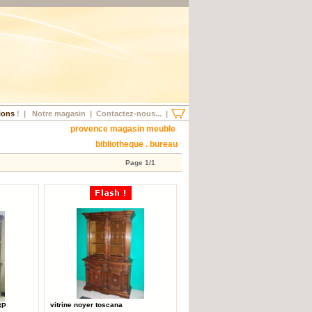
ions
!
|
Notre magasin
|
Contactez-nous...
|
provence magasin meuble
bibliotheque . bureau
Page 1/1
vitrine noyer toscana
3P