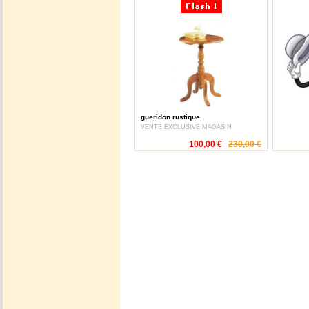
gueridon rustique
VENTE EXCLUSIVE MAGASIN
100,00 €
230,00 €