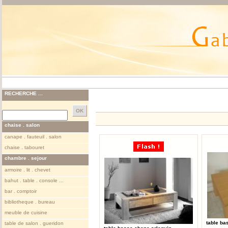
RECHERCHE ...
chaise . salon
canape . fauteuil . salon
chaise . tabouret
chambre . sejour
armoire . lit . chevet
bahut . table . console ...
bar . comptoir
bibliotheque . bureau
meuble de cuisine
table ba
table de salon . gueridon