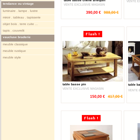
table basse chene arlequin
VENTE E
tendance ou vintage
VENTE EXCLUSIVE MAGASIN
luminaire . lampe . lustre
390,00 €
988,00 €
miroir . tableau . tapisserie
objet bois . terre cuite ...
tapis . couvrelit
vaucluse braderie
meuble classique
meuble rustique
meuble style
table basse pin
table b
VENTE EXCLUSIVE MAGASIN
VENTE 
150,00 €
417,00 €