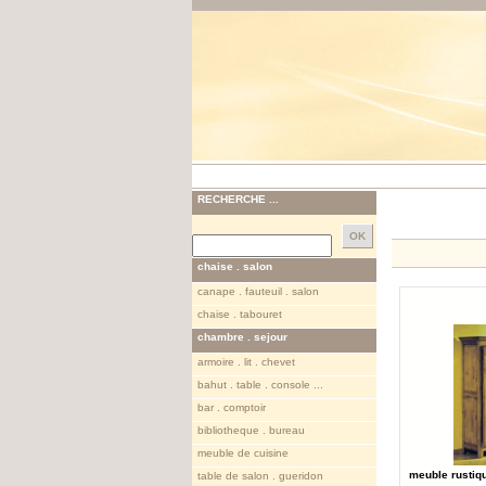
RECHERCHE ...
chaise . salon
canape . fauteuil . salon
chaise . tabouret
chambre . sejour
armoire . lit . chevet
bahut . table . console ...
bar . comptoir
bibliotheque . bureau
meuble de cuisine
meuble rustiq
table de salon . gueridon