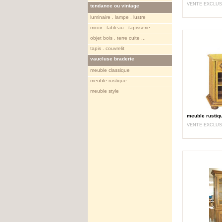
VENTE EXCLUS
tendance ou vintage
luminaire . lampe . lustre
miroir . tableau . tapisserie
objet bois . terre cuite ...
tapis . couvrelit
vaucluse braderie
meuble classique
meuble rustique
meuble style
meuble rustiq
VENTE EXCLUS