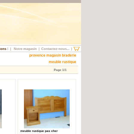
ions
!
|
Notre magasin
|
Contactez-nous...
|
provence magasin braderie
meuble rustique
Page 1/1
meuble rustique pas cher