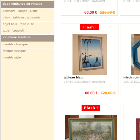
VENTE EXCLUSIVE MAGASIN
VENTE EXC
deco tendance ou vintage
luminaire . lampe . lustre
60,00 €
120,00 €
miroir . tableau . tapisserie
objet bois . terre cuite ...
tapis . couvrelit
vaucluse braderie
meuble classique
meuble rustique
meuble style
tableau bleu
miroir roti
VENTE EXCLUSIVE MAGASIN
VENTE EXC
60,00 €
120,00 €