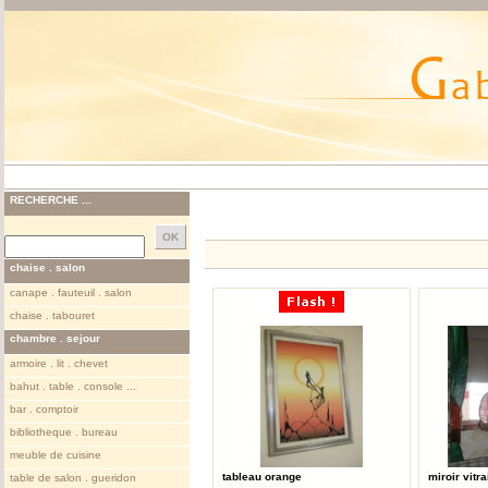
RECHERCHE ...
chaise . salon
canape . fauteuil . salon
chaise . tabouret
chambre . sejour
armoire . lit . chevet
bahut . table . console ...
bar . comptoir
bibliotheque . bureau
meuble de cuisine
tableau orange
miroir vitra
table de salon . gueridon