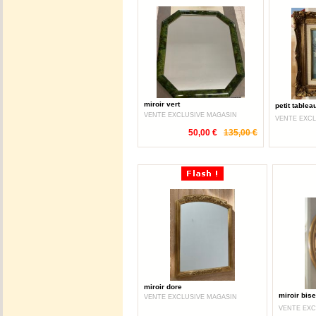
miroir vert
petit tablea
VENTE EXCLUSIVE MAGASIN
VENTE EXCL
50,00 €
135,00 €
miroir dore
miroir bis
VENTE EXCLUSIVE MAGASIN
VENTE EXC